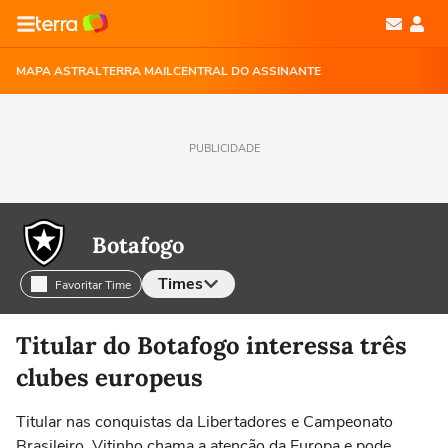
MAPA ASTRAL
TERRA MAIL
CENTRAL DO ASSINANTE
PUBLICIDADE
Botafogo
Times
Favoritar Time
Selecione o time para ver as notícias
Titular do Botafogo interessa três
clubes europeus
Titular nas conquistas da Libertadores e Campeonato
Brasileiro, Vitinho chama a atenção da Europa e pode