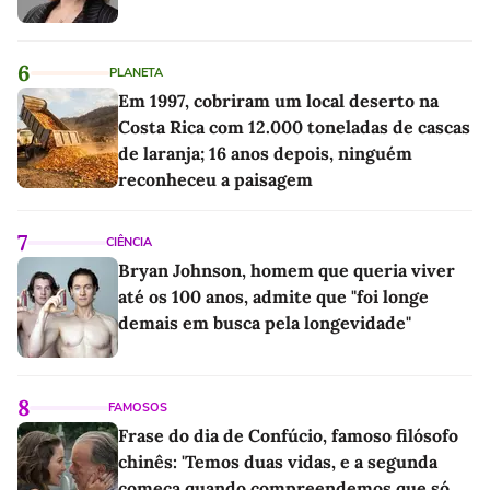
6
PLANETA
Em 1997, cobriram um local deserto na
Costa Rica com 12.000 toneladas de cascas
de laranja; 16 anos depois, ninguém
reconheceu a paisagem
7
CIÊNCIA
Bryan Johnson, homem que queria viver
até os 100 anos, admite que "foi longe
demais em busca pela longevidade"
8
FAMOSOS
Frase do dia de Confúcio, famoso filósofo
chinês: 'Temos duas vidas, e a segunda
começa quando compreendemos que só