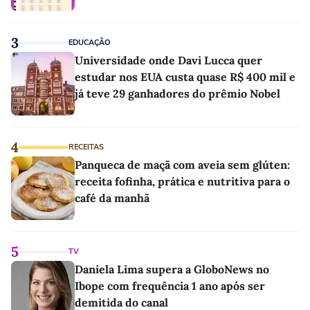
3
EDUCAÇÃO
Universidade onde Davi Lucca quer
estudar nos EUA custa quase R$ 400 mil e
já teve 29 ganhadores do prêmio Nobel
4
RECEITAS
Panqueca de maçã com aveia sem glúten:
receita fofinha, prática e nutritiva para o
café da manhã
5
TV
Daniela Lima supera a GloboNews no
Ibope com frequência 1 ano após ser
demitida do canal