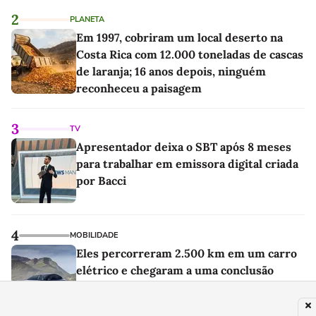
2
PLANETA
Em 1997, cobriram um local deserto na
Costa Rica com 12.000 toneladas de cascas
de laranja; 16 anos depois, ninguém
reconheceu a paisagem
3
TV
Apresentador deixa o SBT após 8 meses
para trabalhar em emissora digital criada
por Bacci
4
MOBILIDADE
Eles percorreram 2.500 km em um carro
elétrico e chegaram a uma conclusão
difícil: o motor a combustão continua
imbatível na estrada