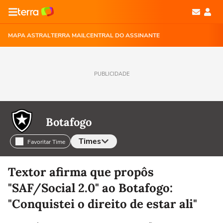
MAPA ASTRAL
TERRA MAIL
CENTRAL DO ASSINANTE
PUBLICIDADE
Botafogo
Times
Favoritar Time
Selecione o time para ver as notícias
Textor afirma que propôs
"SAF/Social 2.0" ao Botafogo:
"Conquistei o direito de estar ali"