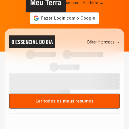
Meu Terra
Acessar o Meu Terra →
O ESSENCIAL DO DIA
Editar interesses →
Ler todos os meus resumos