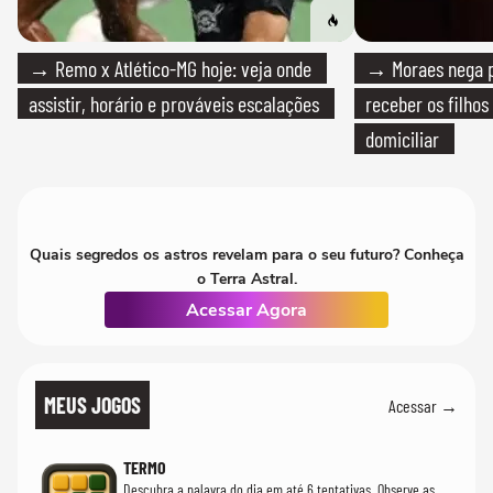
→ Remo x Atlético-MG hoje: veja onde
→ Moraes nega p
assistir, horário e prováveis escalações
receber os filhos
domiciliar
Quais segredos os astros revelam para o seu futuro? Conheça
o Terra Astral.
Acessar Agora
MEUS JOGOS
Acessar →
TERMO
Descubra a palavra do dia em até 6 tentativas. Observe as