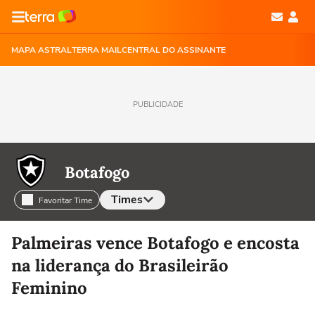
MAPA ASTRAL
TERRA MAIL
CENTRAL DO ASSINANTE
PUBLICIDADE
Botafogo
Times
Favoritar Time
Selecione o time para ver as notícias
Palmeiras vence Botafogo e encosta
na liderança do Brasileirão
Feminino