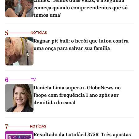
chinês: 'Temos duas vidas, e a segunda
começa quando compreendemos que só
temos uma'
5
NOTÍCIAS
Ragnar pit bull: o herói que lutou contra
uma onça para salvar sua família
6
TV
Daniela Lima supera a GloboNews no
Ibope com frequência 1 ano após ser
demitida do canal
7
NOTÍCIAS
Resultado da Lotofácil 3756: Três apostas