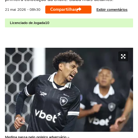
Compartilhar
Exibir comentários
21 mai
2026
- 08h30
Licenciado de Jogada10
Medina passa pelo goleiro adversário –