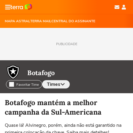
MAPA ASTRAL
TERRA MAIL
CENTRAL DO ASSINANTE
PUBLICIDADE
Botafogo
Times
Favoritar Time
Selecione o time para ver as notícias
Botafogo mantém a melhor
campanha da Sul-Americana
Quase lá! Alvinegro, porém, ainda não está garantido na
primeira colocação da chave. Saiba mais detalhes!