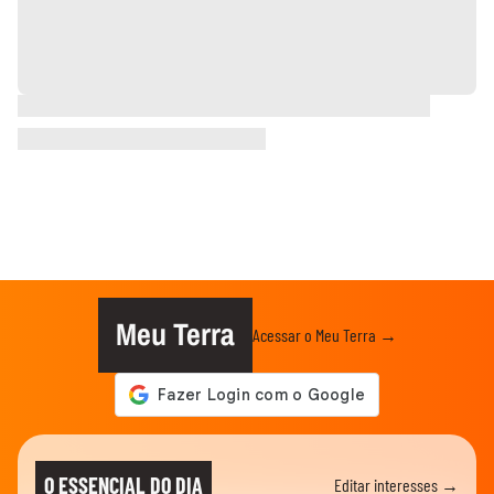
Meu Terra
Acessar o Meu Terra →
O ESSENCIAL DO DIA
Editar interesses →