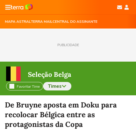
MAPA ASTRAL
TERRA MAIL
CENTRAL DO ASSINANTE
PUBLICIDADE
Seleção Belga
Times
Favoritar Time
Selecione o time para ver as notícias
De Bruyne aposta em Doku para
recolocar Bélgica entre as
protagonistas da Copa