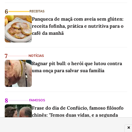
6
RECEITAS
Panqueca de maçã com aveia sem glúten:
receita fofinha, prática e nutritiva para o
café da manhã
7
NOTÍCIAS
Ragnar pit bull: o herói que lutou contra
uma onça para salvar sua família
8
FAMOSOS
Frase do dia de Confúcio, famoso filósofo
chinês: 'Temos duas vidas, e a segunda
começa quando compreendemos que só
temos uma'