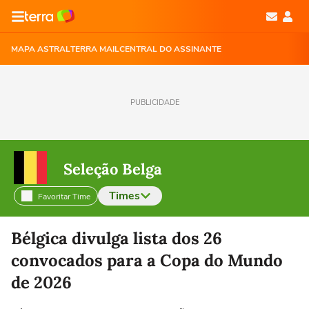
MAPA ASTRAL
TERRA MAIL
CENTRAL DO ASSINANTE
PUBLICIDADE
Seleção Belga
Times
Favoritar Time
Selecione o time para ver as notícias
Bélgica divulga lista dos 26
convocados para a Copa do Mundo
de 2026