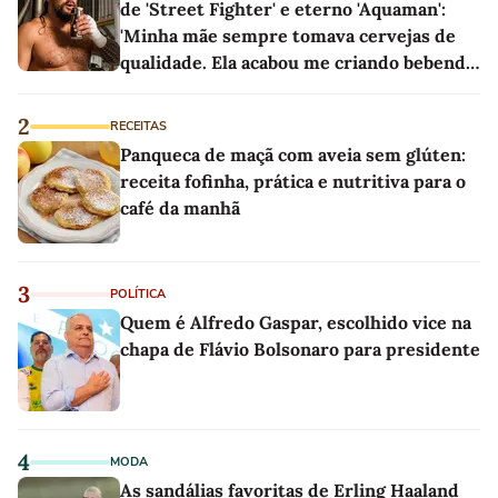
de 'Street Fighter' e eterno 'Aquaman':
'Minha mãe sempre tomava cervejas de
qualidade. Ela acabou me criando bebendo
as melhores'
2
RECEITAS
Panqueca de maçã com aveia sem glúten:
receita fofinha, prática e nutritiva para o
café da manhã
3
POLÍTICA
Quem é Alfredo Gaspar, escolhido vice na
chapa de Flávio Bolsonaro para presidente
4
MODA
As sandálias favoritas de Erling Haaland