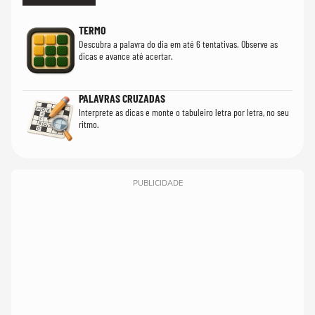
TERMO
Descubra a palavra do dia em até 6 tentativas. Observe as
dicas e avance até acertar.
PALAVRAS CRUZADAS
Interprete as dicas e monte o tabuleiro letra por letra, no seu
ritmo.
PUBLICIDADE