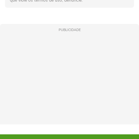
que viole os termos de uso, denuncie.
PUBLICIDADE