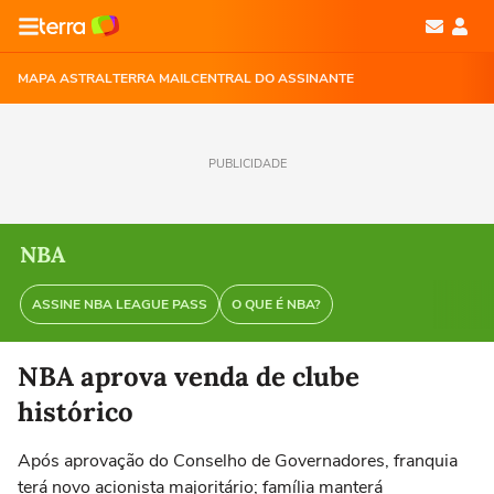
MAPA ASTRAL
TERRA MAIL
CENTRAL DO ASSINANTE
PUBLICIDADE
NBA
ASSINE NBA LEAGUE PASS
O QUE É NBA?
NBA aprova venda de clube
histórico
Após aprovação do Conselho de Governadores, franquia
terá novo acionista majoritário; família manterá