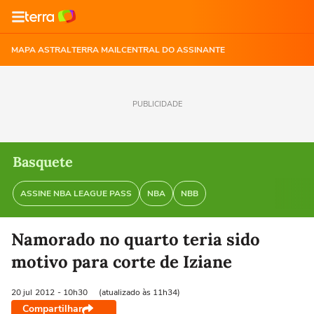
MAPA ASTRAL
TERRA MAIL
CENTRAL DO ASSINANTE
PUBLICIDADE
Basquete
ASSINE NBA LEAGUE PASS
NBA
NBB
Namorado no quarto teria sido
motivo para corte de Iziane
20 jul
2012
- 10h30
(atualizado às 11h34)
Compartilhar