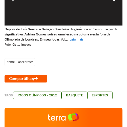
Depois de Laís Souza, a Seleção Brasileira de ginástica sofreu outra perde
Cam
significativa: Adrian Gomes sofreu uma lesão na coluna e está fora da
Na
Olimpíada de Londres. Em seu lugar, foi...
Leia mais
su
Foto: Getty Images
Fot
Fonte: Lancepress!
Compartilhar
TAGS
JOGOS OLÍMPICOS - 2012
BASQUETE
ESPORTES