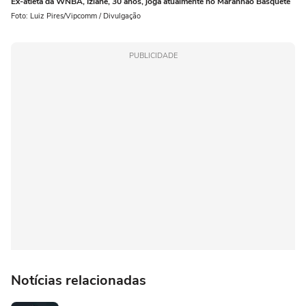
Ex-atleta da WNBA, Iziane, 30 anos, joga atualmente no Maranhão Basquete
Foto: Luiz Pires/Vipcomm / Divulgação
PUBLICIDADE
Notícias relacionadas