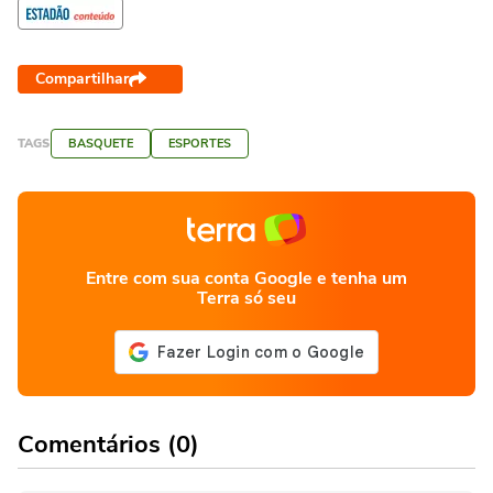
Compartilhar
TAGS
BASQUETE
ESPORTES
Entre com sua conta Google e tenha um
Terra só seu
Comentários (0)