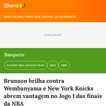
MAPA ASTRAL
TERRA MAIL
CENTRAL DO ASSINANTE
PUBLICIDADE
Basquete
ASSINE NBA LEAGUE PASS
NBA
NBB
Brunson brilha contra
Wembanyama e New York Knicks
abrem vantagem no Jogo 1 das finais
da NBA