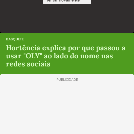
Tentar novamente
BASQUETE
Hortência explica por que passou a
usar "OLY" ao lado do nome nas
redes sociais
PUBLICIDADE