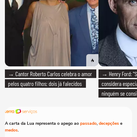
→ Cantor Roberto Carlos celebra o amor
→ Henry Ford: "S
pelos quatro filhos; dois já falecidos
considera especia
ninguém se consi
realmente conhec
A carta da Lua representa o apego ao
passado
,
decepções
e
medos
.