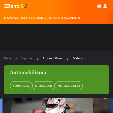
MAPA ASTRAL
TERRA MAIL
CENTRAL DO ASSINANTE
Capa
Esportes
Automobilismo
Videos
Automobilismo
FÓRMULA1
STOCK CAR
MOTOCICLISMO
Ops!