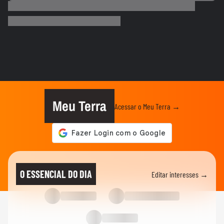
Ayrton Senna e Hamilton na Stock Car?
Dupla de sósias faz sucesso...
STOCK CAR
‘A gente está confiante’, diz Felipe Massa
sobre batalha judicial...
STOCK CAR
Vencedor da sprint em Interlagos, Leo
Reis tem irmão como...
Meu Terra
Acessar o Meu Terra →
STOCK CAR
Alfredinho Ibiapina comemora pódio na
corrida sprint da Stock Car...
STOCK CAR
Leo Reis comemora 1ª vitória na Stock
O ESSENCIAL DO DIA
Editar interesses →
Car e fala sobre disputa com...
STOCK CAR
Virou passageiro: Daniel Serra bate forte
em treino...