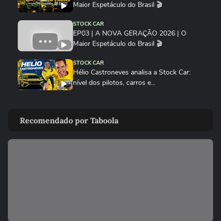
Maior Espetáculo do Brasil 🎬
E você, acha que Verstappen jogou a toalha cedo
STOCK CAR
EP03 | A NOVA GERAÇÃO 2026 | O
demais ou ele ainda pode nos surpreender?
Maior Espetáculo do Brasil 🎬
STOCK CAR
Assista ao vídeo com comentário de Charley
Hélio Castroneves analisa a Stock Car:
Gima.
nível dos pilotos, carros e...
STOCK CAR
Rubens Barrichello promete churrasco à
Recomendado por Taboola
equipe após pódio na Stock...
STOCK CAR
‘Hoje é festa só’, diz Guilherme Salas após
conquistar sua sétima...
STOCK CAR
No grid da Stock Car, Hélio Castroneves
revela expectativa para se...
STOCK CAR