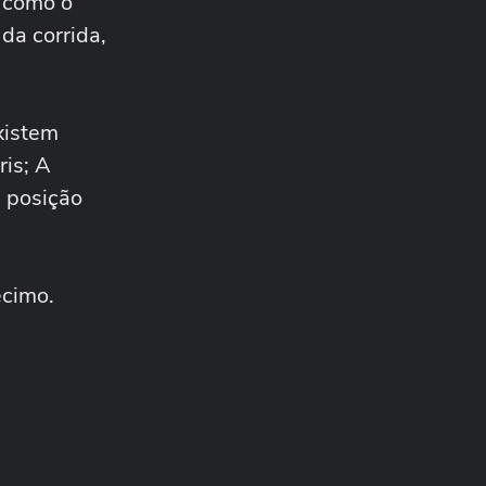
, como o
STOCK CAR
 da corrida,
Rubens Barrichello promete
churrasco à equipe após
pódio na Stock...
STOCK CAR
‘Hoje é festa só’, diz
xistem
Guilherme Salas após
ris; A
conquistar sua sétima...
STOCK CAR
 posição
No grid da Stock Car, Hélio
Castroneves revela
expectativa para se...
STOCK CAR
écimo.
Ayrton Senna e Hamilton na
Stock Car? Dupla de sósias
faz sucesso...
STOCK CAR
‘A gente está confiante’, diz
Felipe Massa sobre batalha
judicial...
STOCK CAR
Vencedor da sprint em