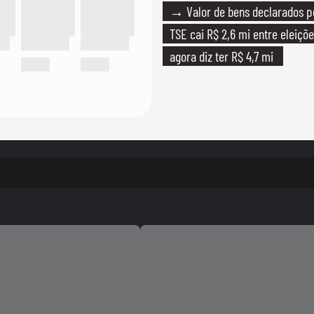
→ Valor de bens declarados p
TSE cai R$ 2,6 mi entre eleiçõe
agora diz ter R$ 4,7 mi