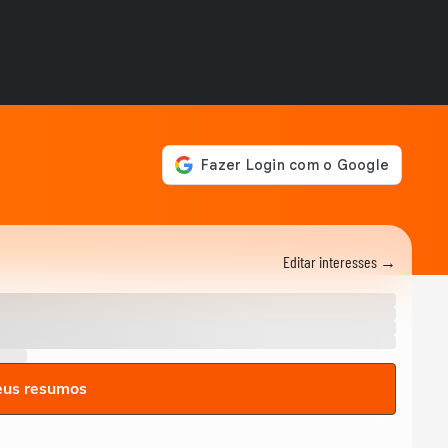
Interlagos, Leo Reis tem
irmão como...
STOCK CAR
Alfredinho Ibiapina
comemora pódio na corrida
sprint da Stock Car...
STOCK CAR
Leo Reis comemora 1ª
vitória na Stock Car e fala
sobre disputa com...
STOCK CAR
Virou passageiro: Daniel
Serra bate forte em treino...
Editar interesses →
eus resumos