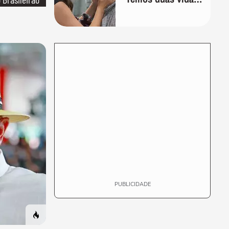
e a segunda
começa quando
compreendemos
que só temos uma'
PUBLICIDADE