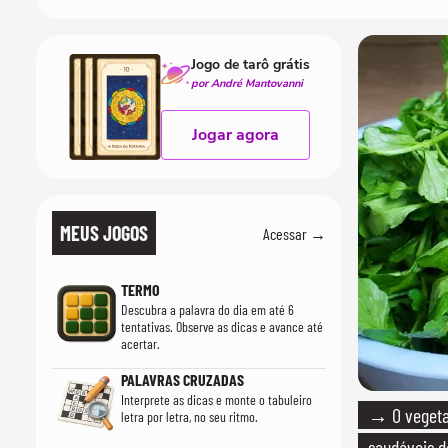
Jogo de tarô grátis
por André Mantovanni
Jogar agora
MEUS JOGOS
Acessar →
TERMO
Descubra a palavra do dia em até 6
tentativas. Observe as dicas e avance até
acertar.
PALAVRAS CRUZADAS
Interprete as dicas e monte o tabuleiro
→ O vegeta
letra por letra, no seu ritmo.
saudáveis d