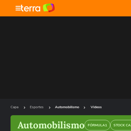
Capa
Esportes
Automobilismo
Videos
Automobilismo
FÓRMULA1
STOCK CA