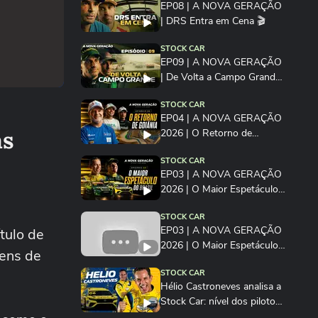
EP08 | A NOVA GERAÇÃO
| DRS Entra em Cena 🎬
STOCK CAR
EP09 | A NOVA GERAÇÃO
| De Volta a Campo Grande
🎬
STOCK CAR
EP04 | A NOVA GERAÇÃO
as
2026 | O Retorno de
Goiânia 🎬
STOCK CAR
EP03 | A NOVA GERAÇÃO
2026 | O Maior Espetáculo
do Brasil 🎬
STOCK CAR
EP03 | A NOVA GERAÇÃO
tulo de
2026 | O Maior Espetáculo
ens de
do Brasil 🎬
STOCK CAR
Hélio Castroneves analisa a
Stock Car: nível dos pilotos,
carros e...