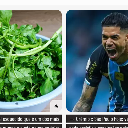
l esquecido que é um dos mais
→ Grêmio x São Paulo hoje: ve
o mundo e custa pouco na feira
onde assistir e escalações pelo