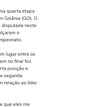
uma quarta etapa
m Goiânia (GO). O
l, disputada neste
alçaram o
ampeonato.
m lugar entre os
em no final fez
rta posição e
 a segunda
 relação ao líder
te que eles me