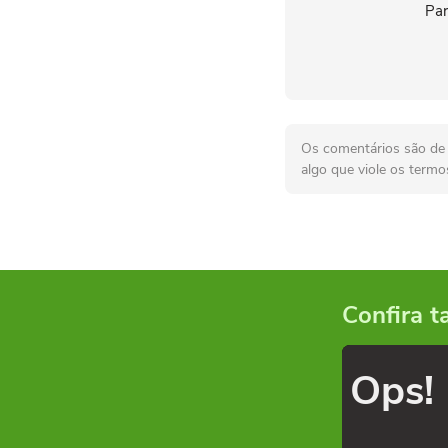
Par
Os comentários são de r
algo que viole os termo
Confira 
Ops!