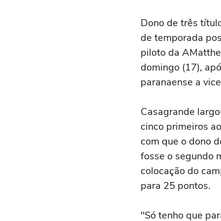
Dono de três títu
de temporada posi
piloto da AMatthei
domingo (17), apó
paranaense a vice
Casagrande largou
cinco primeiros a
com que o dono do
fosse o segundo m
colocação do camp
para 25 pontos.
"Só tenho que par