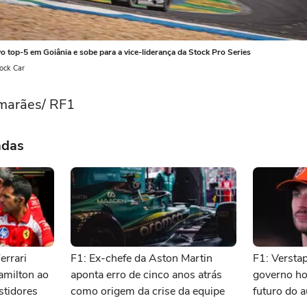
o top-5 em Goiânia e sobe para a vice-liderança da Stock Pro Series
tock Car
imarães/ RF1
adas
errari
F1: Ex-chefe da Aston Martin
F1: Versta
amilton ao
aponta erro de cinco anos atrás
governo ho
stidores
como origem da crise da equipe
futuro do 