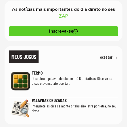
As notícias mais importantes do dia direto no seu
ZAP
Inscreva-se
MEUS JOGOS
Acessar →
TERMO
Descubra a palavra do dia em até 6 tentativas. Observe as
dicas e avance até acertar.
PALAVRAS CRUZADAS
Interprete as dicas e monte o tabuleiro letra por letra, no seu
ritmo.