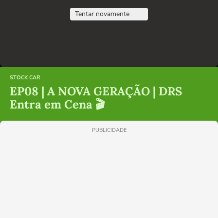
Tentar novamente
STOCK CAR
EP08 | A NOVA GERAÇÃO | DRS
Entra em Cena 🎬
PUBLICIDADE