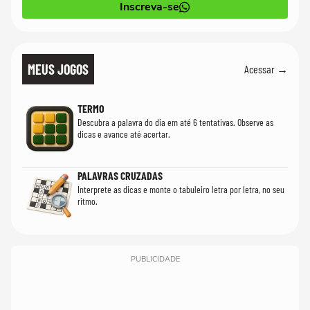
Inscreva-se
MEUS JOGOS
Acessar →
TERMO
Descubra a palavra do dia em até 6 tentativas. Observe as
dicas e avance até acertar.
PALAVRAS CRUZADAS
Interprete as dicas e monte o tabuleiro letra por letra, no seu
ritmo.
PUBLICIDADE