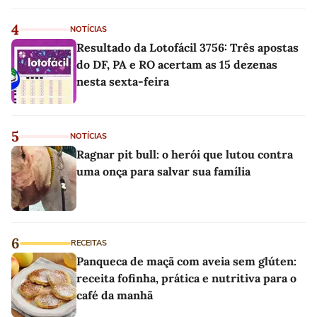
4
NOTÍCIAS
Resultado da Lotofácil 3756: Três apostas
do DF, PA e RO acertam as 15 dezenas
nesta sexta-feira
5
NOTÍCIAS
Ragnar pit bull: o herói que lutou contra
uma onça para salvar sua família
6
RECEITAS
Panqueca de maçã com aveia sem glúten:
receita fofinha, prática e nutritiva para o
café da manhã