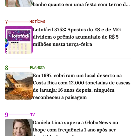
banho quanto em uma festa com terno de
linho
7
NOTÍCIAS
Lotofácil 3753: Apostas do ES e de MG
dividem o prêmio acumulado de R$ 5
milhões nesta terça-feira
8
PLANETA
Em 1997, cobriram um local deserto na
Costa Rica com 12.000 toneladas de cascas
de laranja; 16 anos depois, ninguém
reconheceu a paisagem
9
TV
Daniela Lima supera a GloboNews no
Ibope com frequência 1 ano após ser