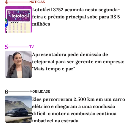
4
NOTÍCIAS
Lotofácil 3752 acumula nesta segunda-
feira e prêmio principal sobe para R$ 5
milhões
5
TV
Apresentadora pede demissão de
telejornal para ser gerente em empresa:
"Mais tempo e paz"
6
MOBILIDADE
Eles percorreram 2.500 km em um carro
elétrico e chegaram a uma conclusão
difícil: o motor a combustão continua
imbatível na estrada