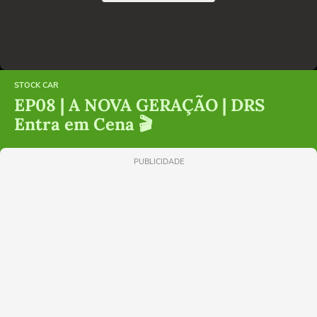
STOCK CAR
EP08 | A NOVA GERAÇÃO | DRS
Entra em Cena 🎬
PUBLICIDADE