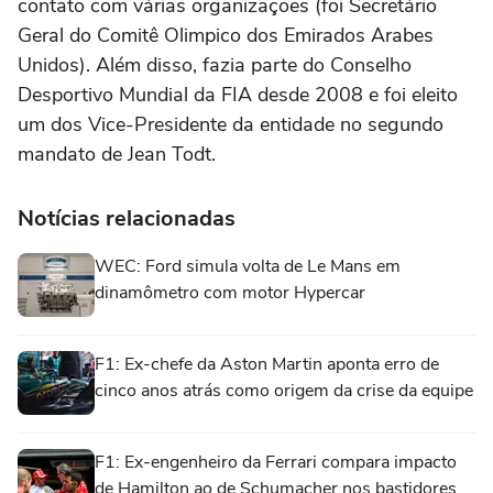
contato com várias organizações (foi Secretário
Geral do Comitê Olimpico dos Emirados Arabes
Unidos). Além disso, fazia parte do Conselho
Desportivo Mundial da FIA desde 2008 e foi eleito
um dos Vice-Presidente da entidade no segundo
mandato de Jean Todt.
Notícias relacionadas
WEC: Ford simula volta de Le Mans em
dinamômetro com motor Hypercar
F1: Ex-chefe da Aston Martin aponta erro de
cinco anos atrás como origem da crise da equipe
F1: Ex-engenheiro da Ferrari compara impacto
de Hamilton ao de Schumacher nos bastidores