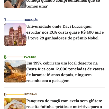
começa quando compreendemos que só
temos uma'
7
EDUCAÇÃO
Universidade onde Davi Lucca quer
estudar nos EUA custa quase R$ 400 mil e
já teve 29 ganhadores do prêmio Nobel
8
PLANETA
Em 1997, cobriram um local deserto na
Costa Rica com 12.000 toneladas de cascas
de laranja; 16 anos depois, ninguém
reconheceu a paisagem
9
RECEITAS
Panqueca de maçã com aveia sem glúten:
receita fofinha, prática e nutritiva para o