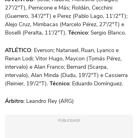
27'/2°T), Pernicone e Más; Roldán, Cecchini
(Guerrero, 34'/2°T) e Perez (Pablo Lago, 11'/2°T);
Alejo Cruz, Mimbacas (Marcelo Pérez, 27'/2°T) e
Boselli (Peralta, 11'/2°T).
Técnico
: Sergio Blanco.
ATLÉTICO
: Everson; Natanael, Ruan, Lyanco e
Renan Lodi; Vitor Hugo, Maycon (Tomás Pérez,
intervalo) e Alan Franco; Bernard (Scarpa,
intervalo), Alan Minda (Dudu, 19'/2°T) e Cassierra
(Reinier, 19'/2°T).
Técnico
: Eduardo Domínguez.
Árbitro
: Leandro Rey (ARG)
PUBLICIDADE