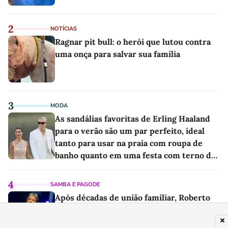
2
NOTÍCIAS
Ragnar pit bull: o herói que lutou contra
uma onça para salvar sua família
3
MODA
As sandálias favoritas de Erling Haaland
para o verão são um par perfeito, ideal
tanto para usar na praia com roupa de
banho quanto em uma festa com terno de
linho
4
SAMBA E PAGODE
Após décadas de união familiar, Roberto
Carlos anuncia saída do filho de Erasmo
de sua gestão