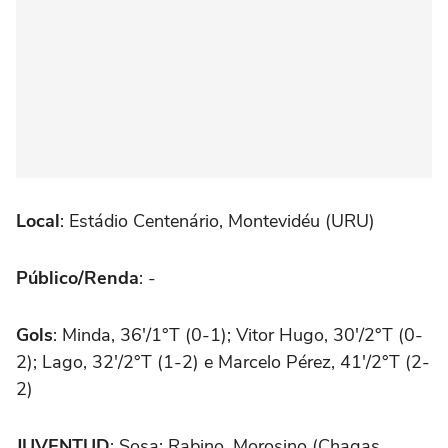
Local
: Estádio Centenário, Montevidéu (URU)
Público/Renda
: -
Gols
: Minda, 36'/1°T (0-1); Vitor Hugo, 30'/2°T (0-
2); Lago, 32'/2°T (1-2) e Marcelo Pérez, 41'/2°T (2-
2)
JUVENTUD
: Sosa; Rabino, Morosino (Chagas,