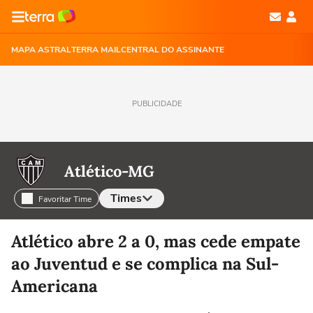
MAPA ASTRAL
TERRA MAIL
CENTRAL DO ASSINANTE
PUBLICIDADE
Atlético-MG
Times
Favoritar Time
Selecione o time para ver as notícias
Atlético abre 2 a 0, mas cede empate
ao Juventud e se complica na Sul-
Americana