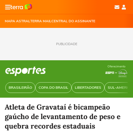
MAPA ASTRAL
TERRA MAIL
CENTRAL DO ASSINANTE
PUBLICIDADE
Oferecimento
BRASILEIRÃO
COPA DO BRASIL
LIBERTADORES
SUL-AMERIC
Atleta de Gravataí é bicampeão
gaúcho de levantamento de peso e
quebra recordes estaduais