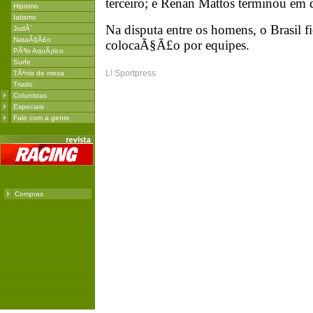
terceiro; e Renan Mattos terminou em q
Hipismo
Iatismo
Na disputa entre os homens, o Brasil f
JudÃ´
NataÃ§Ã£o
colocaÃ§Ã£o por equipes.
PÃ³lo AquÃ¡tico
Surfe
L! Sportpress
TÃªnis de mesa
Triatlo
Colunistas
Especiais
Fale com a gente
Compras