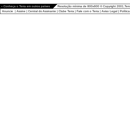
»
Conheça o Terra em outros países
Resolução mínima de 800x600 © Copyright 2001,Terr
Anuncie
|
Assine
|
Central do Assinante
|
Clube Terra
|
Fale com o Terra
|
Aviso Legal
|
Polític