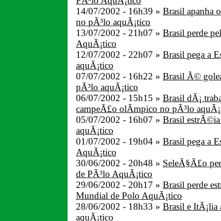
PÃ³lo AquÃ¡tico
14/07/2002 - 16h39 »
Brasil apanha 
no pÃ³lo aquÃ¡tico
13/07/2002 - 21h07 »
Brasil perde pe
AquÃ¡tico
12/07/2002 - 22h07 »
Brasil pega a 
aquÃ¡tico
07/07/2002 - 16h22 »
Brasil Ã© gole
pÃ³lo aquÃ¡tico
06/07/2002 - 15h15 »
Brasil dÃ¡ trab
campeÃ£o olÃ­mpico no pÃ³lo aquÃ¡
05/07/2002 - 16h07 »
Brasil estrÃ©i
aquÃ¡tico
01/07/2002 - 19h04 »
Brasil pega a 
AquÃ¡tico
30/06/2002 - 20h48 »
SeleÃ§Ã£o per
de PÃ³lo AquÃ¡tico
29/06/2002 - 20h17 »
Brasil perde es
Mundial de Polo AquÃ¡tico
28/06/2002 - 18h33 »
Brasil e ItÃ¡li
aquÃ¡tico