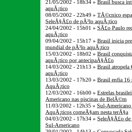
21/05/2002 - 18h34 »
Brasil busca i
aquÃ¡tico
08/05/2002 - 22h49 »
TÃ©cnico espan
SeleÃ§Ã£o de pÃ³lo aquÃ¡tico
24/04/2002 - 15h01 »
SÃ£o Paulo rec
aquÃ¡tico
09/04/2002 - 15h17 »
Brasil inicia p
mundial de pÃ³lo aquÃ¡tico
15/03/2002 - 18h02 »
Brasil conquist
aquÃ¡tico por antecipaÃ§Ã£o
14/03/2002 - 21h13 »
Brasil atropela
aquÃ¡tico
13/03/2002 - 17h20 »
Brasil enfia 16
AquÃ¡tico
12/03/2002 - 16h00 »
Estrelas brasile
Americano nas piscinas de BelÃ©m
11/03/2002 - 12h35 »
Sul-Americano 
AquÃ¡ticos comeÃ§am nesta terÃ§a
04/03/2002 - 17h34 »
SeleÃ§Ã£o de p
Sul-Americano
29/01/2002 - 14h13 »
Convocada Sel