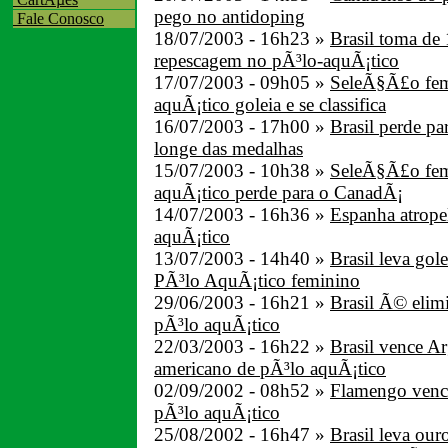
pego no antidoping
Fale Conosco
18/07/2003 - 16h23 »
Brasil toma de
repescagem no pÃ³lo-aquÃ¡tico
17/07/2003 - 09h05 »
SeleÃ§Ã£o fem
aquÃ¡tico goleia e se classifica
16/07/2003 - 17h00 »
Brasil perde pa
longe das medalhas
15/07/2003 - 10h38 »
SeleÃ§Ã£o fem
aquÃ¡tico perde para o CanadÃ¡
14/07/2003 - 16h36 »
Espanha atrope
aquÃ¡tico
13/07/2003 - 14h40 »
Brasil leva gol
PÃ³lo AquÃ¡tico feminino
29/06/2003 - 16h21 »
Brasil Ã© elim
pÃ³lo aquÃ¡tico
22/03/2003 - 16h22 »
Brasil vence Ar
americano de pÃ³lo aquÃ¡tico
02/09/2002 - 08h52 »
Flamengo vence
pÃ³lo aquÃ¡tico
25/08/2002 - 16h47 »
Brasil leva ou