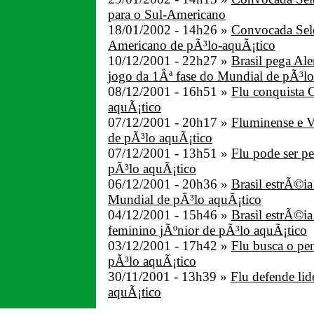
para o Sul-Americano
18/01/2002 - 14h26 »
Convocada Sel
Americano de pÃ³lo-aquÃ¡tico
10/12/2001 - 22h27 »
Brasil pega Al
jogo da 1Âª fase do Mundial de pÃ³lo
08/12/2001 - 16h51 »
Flu conquista 
aquÃ¡tico
07/12/2001 - 20h17 »
Fluminense e V
de pÃ³lo aquÃ¡tico
07/12/2001 - 13h51 »
Flu pode ser 
pÃ³lo aquÃ¡tico
06/12/2001 - 20h36 »
Brasil estrÃ©ia
Mundial de pÃ³lo aquÃ¡tico
04/12/2001 - 15h46 »
Brasil estrÃ©i
feminino jÃºnior de pÃ³lo aquÃ¡tico
03/12/2001 - 17h42 »
Flu busca o pen
pÃ³lo aquÃ¡tico
30/11/2001 - 13h39 »
Flu defende li
aquÃ¡tico