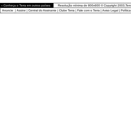
»
Conheça o Terra em outros países
Resolução mínima de 800x600 © Copyright 2003,Terr
Anuncie
|
Assine
|
Central do Assinante
|
Clube Terra
|
Fale com o Terra
|
Aviso Legal
|
Polític