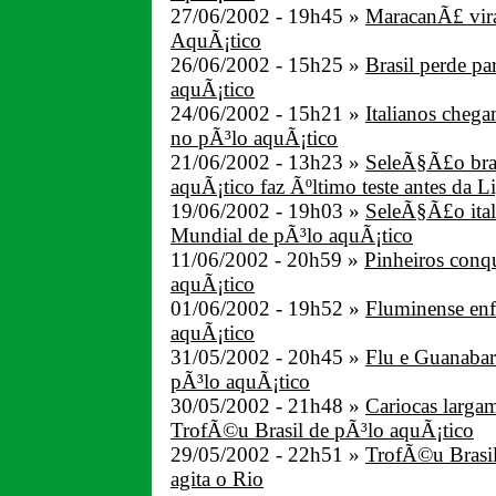
27/06/2002 - 19h45 »
MaracanÃ£ vira
AquÃ¡tico
26/06/2002 - 15h25 »
Brasil perde pa
aquÃ¡tico
24/06/2002 - 15h21 »
Italianos chega
no pÃ³lo aquÃ¡tico
21/06/2002 - 13h23 »
SeleÃ§Ã£o bras
aquÃ¡tico faz Ãºltimo teste antes da 
19/06/2002 - 19h03 »
SeleÃ§Ã£o ital
Mundial de pÃ³lo aquÃ¡tico
11/06/2002 - 20h59 »
Pinheiros conqu
aquÃ¡tico
01/06/2002 - 19h52 »
Fluminense enf
aquÃ¡tico
31/05/2002 - 20h45 »
Flu e Guanabar
pÃ³lo aquÃ¡tico
30/05/2002 - 21h48 »
Cariocas largam
TrofÃ©u Brasil de pÃ³lo aquÃ¡tico
29/05/2002 - 22h51 »
TrofÃ©u Brasil
agita o Rio