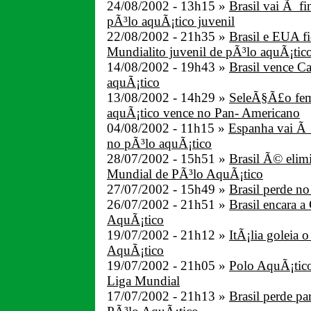
24/08/2002 - 13h15 »
Brasil vai Ã f
pÃ³lo aquÃ¡tico juvenil
22/08/2002 - 21h35 »
Brasil e EUA f
Mundialito juvenil de pÃ³lo aquÃ¡tic
14/08/2002 - 19h43 »
Brasil vence C
aquÃ¡tico
13/08/2002 - 14h29 »
SeleÃ§Ã£o fem
aquÃ¡tico vence no Pan- Americano
04/08/2002 - 11h15 »
Espanha vai Ã 
no pÃ³lo aquÃ¡tico
28/07/2002 - 15h51 »
Brasil Ã© elim
Mundial de PÃ³lo AquÃ¡tico
27/07/2002 - 15h49 »
Brasil perde n
26/07/2002 - 21h51 »
Brasil encara 
AquÃ¡tico
19/07/2002 - 21h12 »
ItÃ¡lia goleia 
AquÃ¡tico
19/07/2002 - 21h05 »
Polo AquÃ¡tico
Liga Mundial
17/07/2002 - 21h13 »
Brasil perde p