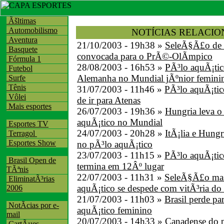
Ãšltimas
Automobilismo
NOTÍCIAS RELACI
Aventura
21/10/2003 - 19h38 »
SeleÃ§Ã£o de 
Basquete
convocada para o PrÃ©-OlÃ­mpico
Fórmula 1
28/08/2003 - 16h53 »
PÃ³lo aquÃ¡tic
Futebol
Alemanha no Mundial jÃºnior femini
Surfe
Tênis
31/07/2003 - 11h46 »
PÃ³lo aquÃ¡tic
Vôlei
de ir para Atenas
Mais esportes
26/07/2003 - 19h36 »
Hungria leva o
aquÃ¡tico no Mundial
Esportes TV
24/07/2003 - 20h28 »
ItÃ¡lia e Hung
Terragol
Esportes Show
no pÃ³lo aquÃ¡tico
23/07/2003 - 11h15 »
PÃ³lo aquÃ¡tic
Brasil Open de
termina em 12Âº lugar
TÃªnis
22/07/2003 - 11h31 »
SeleÃ§Ã£o mas
EliminatÃ³rias
aquÃ¡tico se despede com vitÃ³ria do
2006
21/07/2003 - 11h03 »
Brasil perde p
NotÃ­cias por e-
aquÃ¡tico feminino
mail
20/07/2003 - 14h33 »
Canadense do 
CartÃµes