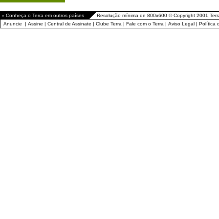
»
Conheça o Terra em outros países
Resolução mínima de 800x600 © Copyright 2001,Terr
Anuncie
|
Assine
|
Central de Assinate
|
Clube Terra
|
Fale com o Terra
|
Aviso Legal
|
Política