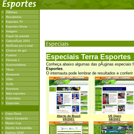
Ãšltimas
Resultados
Esportes TV
Esportes Show
Imagem
Papel de parede
CalendÃ¡rio 2001
NotÃ­cias por e-mail
Chance de gol
Especiais Terra Esportes
Futebol
Fórmula 1
Conheça abaixo algumas das pÃ¡ginas especiais f
Automobilismo
Esportes
.
Tênis
O internauta pode lembrar de resultados e conferi
Basquete
Vôlei
Surfe
Aventura
Mais esportes
Colunistas
Especiais
Copa Davis
Aberto do Brasil
US Open
Vasco Campeão
09/2001
08/2001
Master Cup
Aberto da Austrália
Sydney 2000