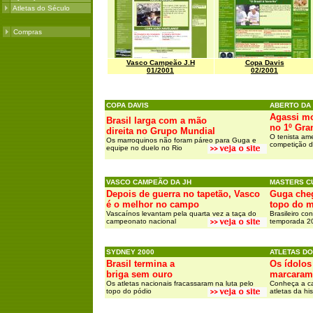
Atletas do Século
Compras
Vasco Campeão J.H
Copa Davis
01/2001
02/2001
COPA DAVIS
ABERTO DA
Agassi mo
Brasil larga com a mão
no 1º Gra
direita no Grupo Mundial
O tenista ame
Os marroquinos não foram páreo para Guga e
competição d
equipe no duelo no Rio
VASCO CAMPEÃO DA JH
MASTERS CU
Depois de guerra no tapetão, Vasco
Guga che
é o melhor no campo
topo do 
Vascaínos levantam pela quarta vez a taça do
Brasileiro co
campeonato nacional
temporada 2
SYDNEY 2000
ATLETAS D
Brasil termina a
Os ídolos
briga sem ouro
marcaram
Os atletas nacionais fracassaram na luta pelo
Conheça a car
topo do pódio
atletas da his