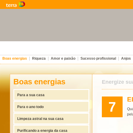
Boas energias
Riqueza
Amor e paixão
Sucesso profissional
Anjos
Boas energias
Energize sua
Para a sua casa
E
7
Para o ano todo
Qua
pel
Limpeza astral na sua casa
Purificando a energia da casa