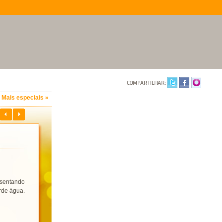
Mais especiais »
esentando
rde água.