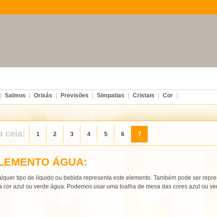
Salmos
Orixás
Previsões
Simpatias
Cristais
Cor
 ceia:
1
2
3
4
5
6
7
LEMENTO ÁGUA:
lquer tipo de líquido ou bebida representa este elemento. Também pode ser repr
a cor azul ou verde água. Podemos usar uma toalha de mesa das cores azul ou ve