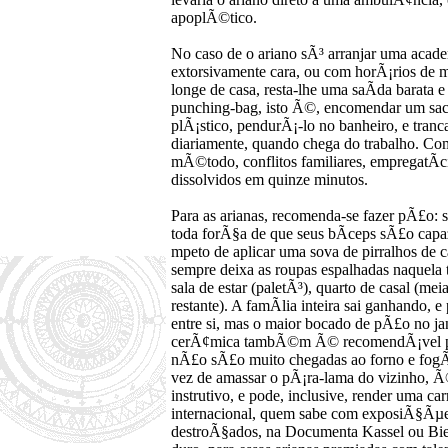
apoplÃ©tico.
No caso de o ariano sÃ³ arranjar uma acad
extorsivamente cara, ou com horÃ¡rios de m
longe de casa, resta-lhe uma saÃ­da barata
punching-bag, isto Ã©, encomendar um saco
plÃ¡stico, pendurÃ¡-lo no banheiro, e tranc
diariamente, quando chega do trabalho. Co
mÃ©todo, conflitos familiares, empregatÃ­
dissolvidos em quinze minutos.
Para as arianas, recomenda-se fazer pÃ£o:
toda forÃ§a de que seus bÃ­ceps sÃ£o capa
mpeto de aplicar uma sova de pirralhos de 
sempre deixa as roupas espalhadas naquela t
sala de estar (paletÃ³), quarto de casal (mei
restante). A famÃ­lia inteira sai ganhando, 
entre si, mas o maior bocado de pÃ£o no ja
cerÃ¢mica tambÃ©m Ã© recomendÃ¡vel par
nÃ£o sÃ£o muito chegadas ao forno e fogÃ
vez de amassar o pÃ¡ra-lama do vizinho, Ã
instrutivo, e pode, inclusive, render uma carr
internacional, quem sabe com exposiÃ§Ãµe
destroÃ§ados, na Documenta Kassel ou Bi