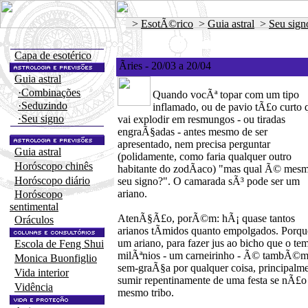
>
EsotÃ©rico
>
Guia astral
>
Seu sign
Capa de esotérico
Ãries - 20/03 a 20/04
Guia astral
·Combinações
Quando vocÃª topar com um tipo
·Seduzindo
inflamado, ou de pavio tÃ£o curto 
·Seu signo
vai explodir em resmungos - ou tiradas
engraÃ§adas - antes mesmo de ser
apresentado, nem precisa perguntar
Guia astral
(polidamente, como faria qualquer outro
Horóscopo chinês
habitante do zodÃ­aco) "mas qual Ã© mes
Horóscopo diário
seu signo?". O camarada sÃ³ pode ser um
ariano.
Horóscopo
sentimental
AtenÃ§Ã£o, porÃ©m: hÃ¡ quase tantos
Oráculos
arianos tÃ­midos quanto empolgados. Porqu
um ariano, para fazer jus ao bicho que o te
Escola de Feng Shui
milÃªnios - um carneirinho - Ã© tambÃ©m 
Monica Buonfiglio
sem-graÃ§a por qualquer coisa, principalme
Vida interior
sumir repentinamente de uma festa se nÃ£
Vidência
mesmo tribo.