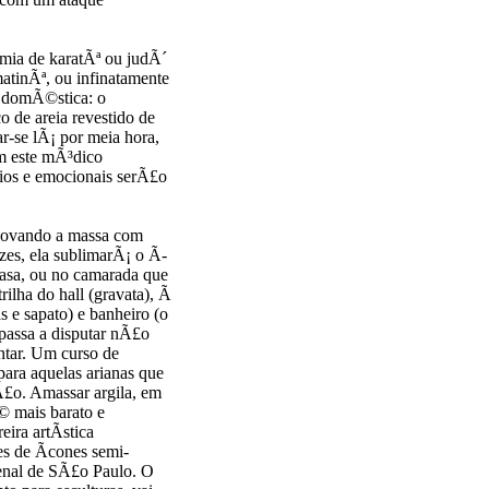
emia de karatÃª ou judÃ´
atinÃª, ou infinatamente
 e domÃ©stica: o
 de areia revestido de
ar-se lÃ¡ por meia hora,
m este mÃ³dico
cios e emocionais serÃ£o
 sovando a massa com
zes, ela sublimarÃ¡ o Ã­
casa, ou no camarada que
rilha do hall (gravata), Ã
as e sapato) e banheiro (o
e passa a disputar nÃ£o
ntar. Um curso de
a aquelas arianas que
£o. Amassar argila, em
© mais barato e
eira artÃ­stica
s de Ã­cones semi-
enal de SÃ£o Paulo. O