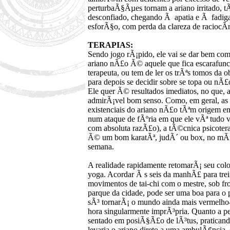
perturbaÃ§Ãµes tornam a ariano irritado, tÃ
desconfiado, chegando Ã apatia e Ã fadig
esforÃ§o, com perda da clareza de raciocÃ­
TERAPIAS:
Sendo jogo rÃ¡pido, ele vai se dar bem c
ariano nÃ£o Ã© aquele que fica escarafunc
terapeuta, ou tem de ler os trÃªs tomos da 
para depois se decidir sobre se topa ou nÃ£
Ele quer Ã© resultados imediatos, no que, 
admirÃ¡vel bom senso. Como, em geral, as c
existenciais do ariano nÃ£o tÃªm origem e
num ataque de fÃºria em que ele vÃª tudo v
com absoluta razÃ£o), a tÃ©cnica psicoter
Ã© um bom karatÃª, judÃ´ ou box, no mÃ­
semana.
A realidade rapidamente retomarÃ¡ seu color
yoga. Acordar Ã s seis da manhÃ£ para trein
movimentos de tai-chi com o mestre, sob fr
parque da cidade, pode ser uma boa para o 
sÃ³ tornarÃ¡ o mundo ainda mais vermelho
hora singularmente imprÃ³pria. Quanto a p
sentado em posiÃ§Ã£o de lÃ³tus, praticand
levaria o ariano direto a uma ambulÃ¢ncia