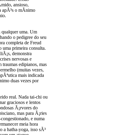
­mido, ansioso,
a apÃ³s o mÃ­nimo
nio.
om qualquer uma. Um
hando o pedigree do seu
obra completa de Freud
o uma primeira consulta.
aliÃ¡s, demonstra
rises nervosas e
m traumas edipianos, mas
ermelho (muitas vezes,
apÃªutica mais indicada
nimo duas vezes por
ido real. Nada tai-chi ou
ar graciosos e lentos
ondosas Ã¡rvores do
pisciano, mas para Ã¡ries
-congestionado, e numa
ermanecer meia hora
o a hatha-yoga, isso sÃ³
, com um ataque