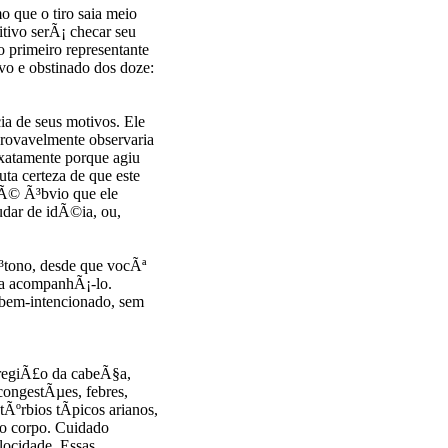
o que o tiro saia meio
itivo serÃ¡ checar seu
o primeiro representante
o e obstinado dos doze:
ia de seus motivos. Ele
rovavelmente observaria
xatamente porque agiu
uta certeza de que este
 Ã© Ã³bvio que ele
udar de idÃ©ia, ou,
tono, desde que vocÃª
ara acompanhÃ¡-lo.
bem-intencionado, sem
regiÃ£o da cabeÃ§a,
congestÃµes, febres,
ºrbios tÃ­picos arianos,
o corpo. Cuidado
ocidade. Essas