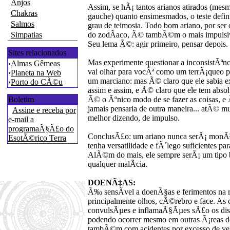
Anjos
Assim, se hÃ¡ tantos arianos atirados (mesm
Chakras
gauche) quanto ensimesmados, o teste defin
Salmos
grau de teimosia. Todo bom ariano, por ser 
Simpatias
do zodÃ­aco, Ã© tambÃ©m o mais impulsiv
Seu lema Ã©: agir primeiro, pensar depois.
Sites relacionados
Mas experimente questionar a inconsistÃªnc
Almas Gêmeas
vai olhar para vocÃª como um terrÃ¡queo p
Planeta na Web
um marciano: mas Ã© claro que ele sabia e
Porto do CÃ©u
assim e assim, e Ã© claro que ele tem absol
Boletim
Ã© o Ãºnico modo de se fazer as coisas, e
jamais pensaria de outra maneira... atÃ© m
Assine e receba por
melhor dizendo, de impulso.
e-mail a
programaÃ§Ã£o do
ConclusÃ£o: um ariano nunca serÃ¡ monÃ³
EsotÃ©rico Terra
tenha versatilidade e fÃ´lego suficientes p
AlÃ©m do mais, ele sempre serÃ¡ um tipo 
qualquer malÃ­cia.
DOENÃ‡AS:
Ã‰ sensÃ­vel a doenÃ§as e ferimentos na 
principalmente olhos, cÃ©rebro e face. As 
convulsÃµes e inflamaÃ§Ãµes sÃ£o os distÃ
podendo ocorrer mesmo em outras Ã¡reas d
tambÃ©m com acidentes por excesso de vel