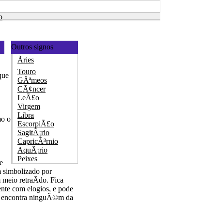
o
Outros signos
Ãries
Touro
que
GÃªmeos
CÃ¢ncer
LeÃ£o
Virgem
Libra
mo o
EscorpiÃ£o
SagitÃ¡rio
CapricÃ³rnio
AquÃ¡rio
Peixes
e
m simbolizado por
meio retraÃ­do. Fica
nte com elogios, e pode
o encontra ninguÃ©m da