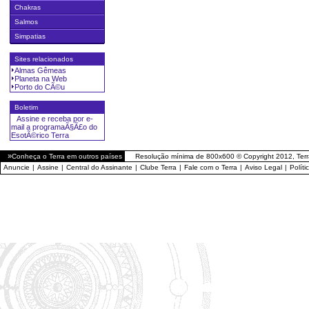
Chakras
Salmos
Simpatias
Sites relacionados
Almas Gêmeas
Planeta na Web
Porto do CÃ©u
Boletim
Assine e receba por e-
mail a programaÃ§Ã£o do
EsotÃ©rico Terra