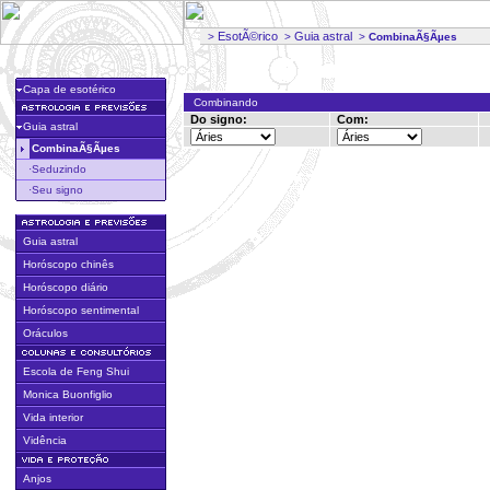
EsotÃ©rico
Guia astral
>
>
>
CombinaÃ§Ãµes
Capa de esotérico
Combinando
Do signo:
Com:
Guia astral
CombinaÃ§Ãµes
·Seduzindo
·Seu signo
Guia astral
Horóscopo chinês
Horóscopo diário
Horóscopo sentimental
Oráculos
Escola de Feng Shui
Monica Buonfiglio
Vida interior
Vidência
Anjos