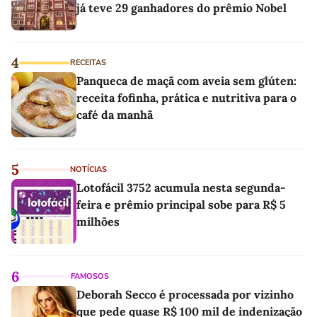
já teve 29 ganhadores do prêmio Nobel
4
RECEITAS
Panqueca de maçã com aveia sem glúten:
receita fofinha, prática e nutritiva para o
café da manhã
5
NOTÍCIAS
Lotofácil 3752 acumula nesta segunda-
feira e prêmio principal sobe para R$ 5
milhões
6
FAMOSOS
Deborah Secco é processada por vizinho
que pede quase R$ 100 mil de indenização