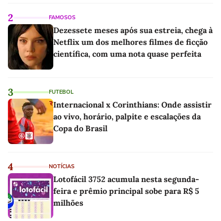
2
FAMOSOS
Dezessete meses após sua estreia, chega à
Netflix um dos melhores filmes de ficção
científica, com uma nota quase perfeita
3
FUTEBOL
Internacional x Corinthians: Onde assistir
ao vivo, horário, palpite e escalações da
Copa do Brasil
4
NOTÍCIAS
Lotofácil 3752 acumula nesta segunda-
feira e prêmio principal sobe para R$ 5
milhões