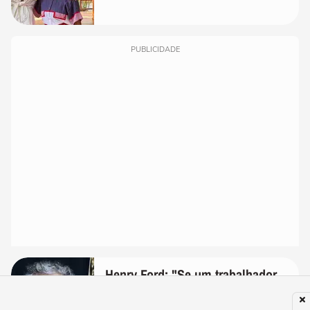
PUBLICIDADE
Henry Ford: "Se um trabalhador
se considera especialista, nós o
demitimos; ninguém se