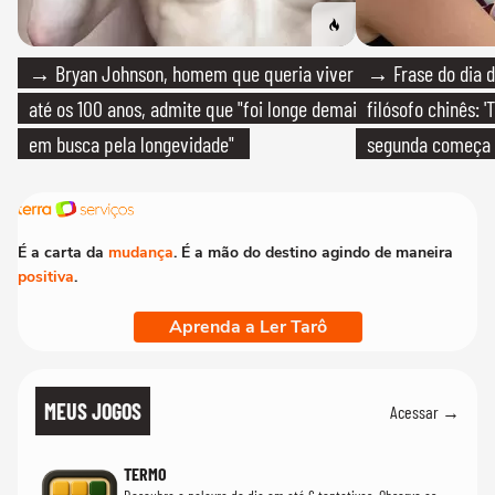
→ Bryan Johnson, homem que queria viver
→ Frase do dia d
até os 100 anos, admite que "foi longe demais
filósofo chinês: 
em busca pela longevidade"
segunda começa
que só temos um
É a carta da
mudança
. É a mão do destino agindo de maneira
positiva
.
Aprenda a Ler Tarô
MEUS JOGOS
Acessar →
TERMO