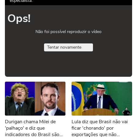
especialista:
Ops!
Não foi possível reproduzir o vídeo
Tentar novamente
Durigan chama Milei de
Lula diz que Brasil não vai
'palhaço' e diz que
ficar 'chorando' por
indicadores do Brasil são
exportações que não