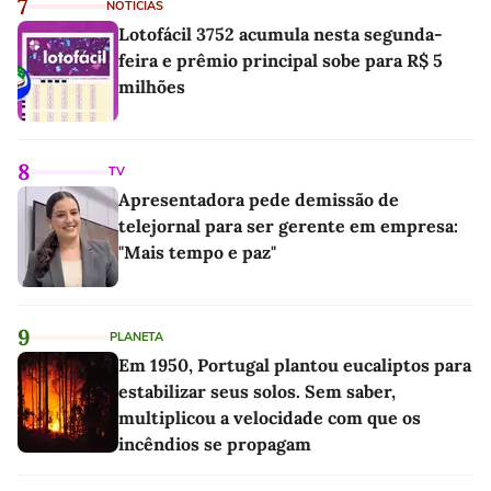
7
NOTÍCIAS
Lotofácil 3752 acumula nesta segunda-
feira e prêmio principal sobe para R$ 5
milhões
8
TV
Apresentadora pede demissão de
telejornal para ser gerente em empresa:
"Mais tempo e paz"
9
PLANETA
Em 1950, Portugal plantou eucaliptos para
estabilizar seus solos. Sem saber,
multiplicou a velocidade com que os
incêndios se propagam