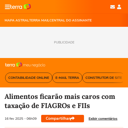
MAPA ASTRAL
TERRA MAIL
CENTRAL DO ASSINANTE
PUBLICIDADE
CONTABILIDADE ONLINE
E-MAIL TERRA
CONSTRUTOR DE SITE
Alimentos ficarão mais caros com
taxação de FIAGROs e FIIs
Compartilhar
Exibir comentários
16 fev
2025
- 06h09