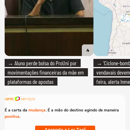
→ Aluno perde bolsa do ProUni por
→ 'Ciclone-bomb
movimentações financeiras da mãe em
vendavais devem a
plataformas de apostas
feira, alerta Inme
É a carta da
mudança
. É a mão do destino agindo de maneira
positiva
.
Aprenda a Ler Tarô