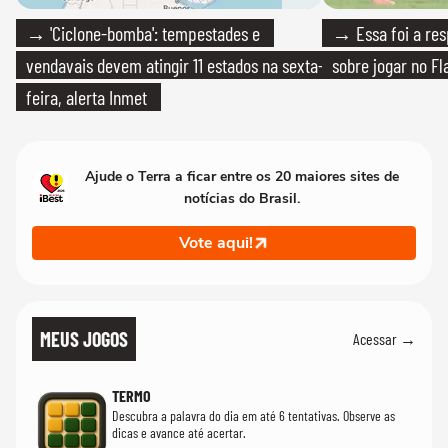
→ 'Ciclone-bomba': tempestades e
→ Essa foi a res
vendavais devem atingir 11 estados na sexta-
sobre jogar no F
feira, alerta Inmet
Ajude o Terra a ficar entre os 20 maiores sites de
notícias do Brasil.
Vote aqui!
MEUS JOGOS
Acessar →
TERMO
Descubra a palavra do dia em até 6 tentativas. Observe as
dicas e avance até acertar.