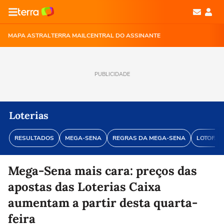
MAPA ASTRAL
TERRA MAIL
CENTRAL DO ASSINANTE
PUBLICIDADE
Loterias
RESULTADOS
MEGA-SENA
REGRAS DA MEGA-SENA
LOTOFÁC
Mega-Sena mais cara: preços das
apostas das Loterias Caixa
aumentam a partir desta quarta-
feira