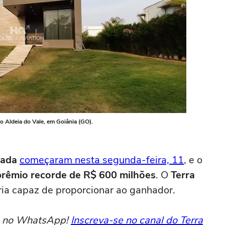
 Aldeia do Vale, em Goiânia (GO).
rada
começaram nesta segunda-feira, 11
, e o
prêmio recorde de R$ 600 milhões
. O
Terra
eria capaz de proporcionar ao ganhador.
to no WhatsApp!
Inscreva-se no canal do Terra