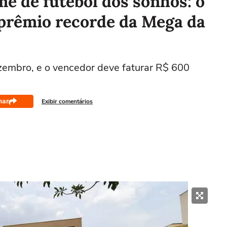
me de futebol dos sonhos: o
 prêmio recorde da Mega da
ezembro, e o vencedor deve faturar R$ 600
har
Exibir comentários