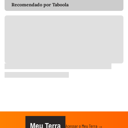
Recomendado por Taboola
Meu Terra
Acessar o Meu Terra →