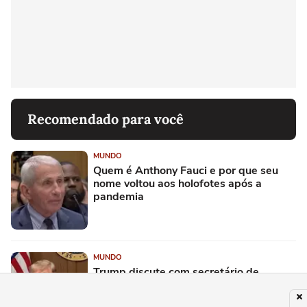
Recomendado para você
MUNDO
Quem é Anthony Fauci e por que seu
nome voltou aos holofotes após a
pandemia
MUNDO
Trump discute com secretário de
Defesa por escassez de munições na
guerra contra o Irã, diz jornal