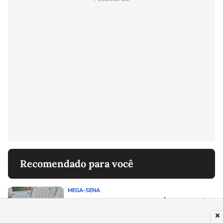
Recomendado para você
MEGA-SENA
Mega-Sena pode pagar R$ 135 milhões
nesta terça; saiba como jogar