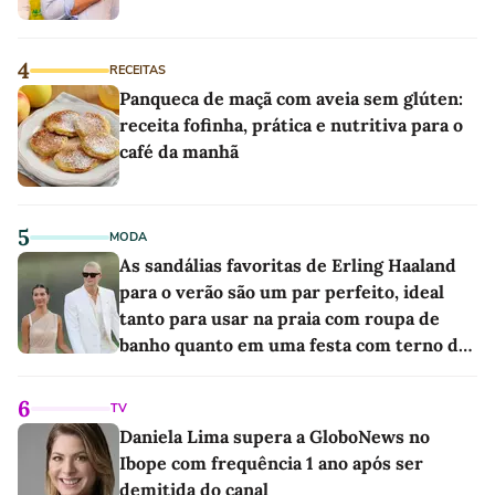
4
RECEITAS
Panqueca de maçã com aveia sem glúten:
receita fofinha, prática e nutritiva para o
café da manhã
5
MODA
As sandálias favoritas de Erling Haaland
para o verão são um par perfeito, ideal
tanto para usar na praia com roupa de
banho quanto em uma festa com terno de
linho
6
TV
Daniela Lima supera a GloboNews no
Ibope com frequência 1 ano após ser
demitida do canal