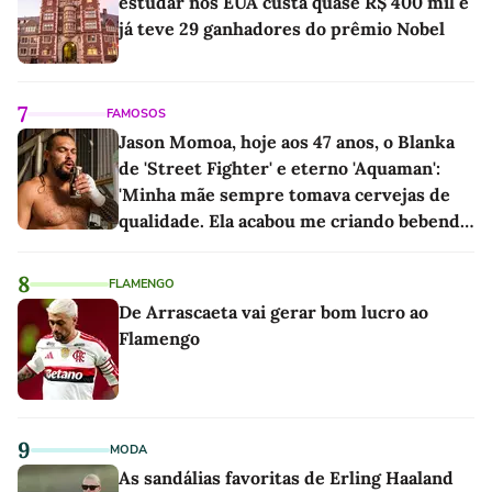
estudar nos EUA custa quase R$ 400 mil e
já teve 29 ganhadores do prêmio Nobel
7
FAMOSOS
Jason Momoa, hoje aos 47 anos, o Blanka
de 'Street Fighter' e eterno 'Aquaman':
'Minha mãe sempre tomava cervejas de
qualidade. Ela acabou me criando bebendo
as melhores'
8
FLAMENGO
De Arrascaeta vai gerar bom lucro ao
Flamengo
9
MODA
As sandálias favoritas de Erling Haaland