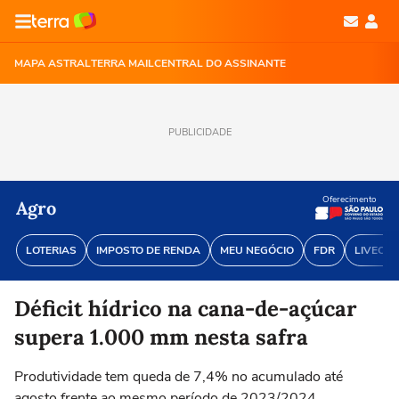
MAPA ASTRAL
TERRA MAIL
CENTRAL DO ASSINANTE
PUBLICIDADE
Oferecimento
Agro
LOTERIAS
IMPOSTO DE RENDA
MEU NEGÓCIO
FDR
LIVECOI
Déficit hídrico na cana-de-açúcar
supera 1.000 mm nesta safra
Produtividade tem queda de 7,4% no acumulado até
agosto frente ao mesmo período de 2023/2024