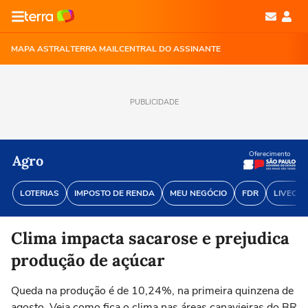
MAPA ASTRAL
TERRA MAIL
CENTRAL DO ASSINANTE
PUBLICIDADE
Oferecimento
Agro
LOTERIAS
IMPOSTO DE RENDA
MEU NEGÓCIO
FDR
LIVECOI
Clima impacta sacarose e prejudica
produção de açúcar
Queda na produção é de 10,24%, na primeira quinzena de
agosto. Veja como fica o clima nas áreas canavieiras do BR