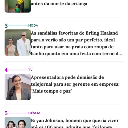
antes da morte da criança
3
MODA
As sandálias favoritas de Erling Haaland
para o verão são um par perfeito, ideal
tanto para usar na praia com roupa de
banho quanto em uma festa com terno de
linho
4
TV
Apresentadora pede demissão de
telejornal para ser gerente em empresa:
"Mais tempo e paz"
5
CIÊNCIA
Bryan Johnson, homem que queria viver
até os 100 anos, admite que "foi longe