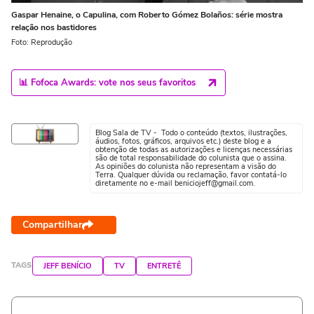
Gaspar Henaine, o Capulina, com Roberto Gómez Bolaños: série mostra
relação nos bastidores
Foto: Reprodução
📊 Fofoca Awards: vote nos seus favoritos
Blog Sala de TV - Todo o conteúdo (textos, ilustrações,
áudios, fotos, gráficos, arquivos etc.) deste blog e a
obtenção de todas as autorizações e licenças necessárias
são de total responsabilidade do colunista que o assina.
As opiniões do colunista não representam a visão do
Terra. Qualquer dúvida ou reclamação, favor contatá-lo
diretamente no e-mail beniciojeff@gmail.com.
Compartilhar
TAGS
JEFF BENÍCIO
TV
ENTRETÊ