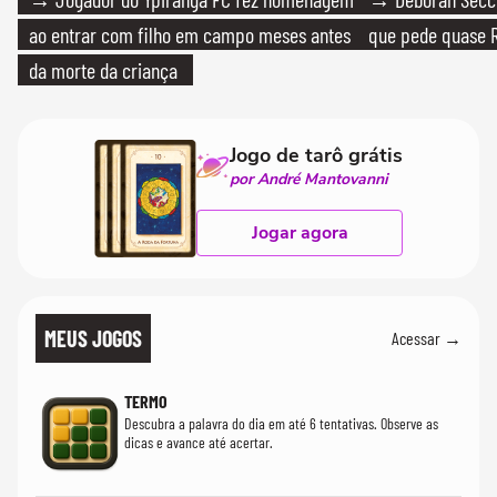
ao entrar com filho em campo meses antes
que pede quase R
da morte da criança
Jogo de tarô grátis
por André Mantovanni
Jogar agora
MEUS JOGOS
Acessar →
TERMO
Descubra a palavra do dia em até 6 tentativas. Observe as
dicas e avance até acertar.