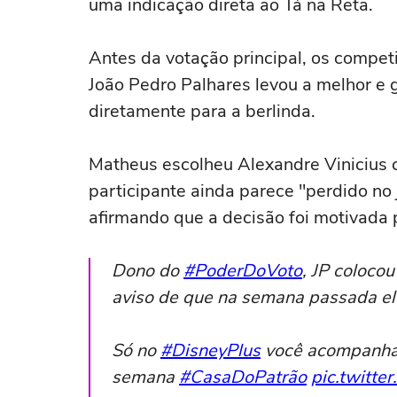
uma indicação direta ao Tá na Reta.
Antes da votação principal, os compet
João Pedro Palhares levou a melhor e ga
diretamente para a berlinda.
Matheus escolheu Alexandre Vinicius c
participante ainda parece "perdido no j
afirmando que a decisão foi motivada 
Dono do
#PoderDoVoto
, JP colocou
aviso de que na semana passada ele
Só no
#DisneyPlus
você acompanha 8
semana
#CasaDoPatrão
pic.twitte