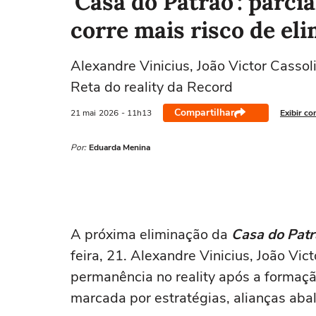
'Casa do Patrão': parc
corre mais risco de eli
Alexandre Vinicius, João Victor Cassol
Reta do reality da Record
Compartilhar
21 mai
2026
- 11h13
Exibir co
Por:
Eduarda Menina
A próxima eliminação da
Casa do Patr
feira, 21. Alexandre Vinicius, João Vic
permanência no reality após a formaç
marcada por estratégias, alianças ab