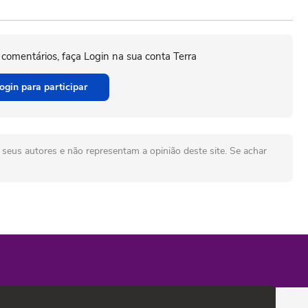
 comentários, faça Login na sua conta Terra
ogin para participar
seus autores e não representam a opinião deste site. Se achar