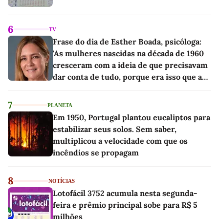
6
TV
Frase do dia de Esther Boada, psicóloga:
'As mulheres nascidas na década de 1960
cresceram com a ideia de que precisavam
dar conta de tudo, porque era isso que a
sociedade exigia'
7
PLANETA
Em 1950, Portugal plantou eucaliptos para
estabilizar seus solos. Sem saber,
multiplicou a velocidade com que os
incêndios se propagam
8
NOTÍCIAS
Lotofácil 3752 acumula nesta segunda-
feira e prêmio principal sobe para R$ 5
milhões