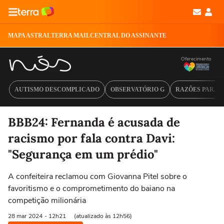
MAPA ASTRAL
TERRA MAIL
CENTRAL DO ASSINANTE
Oferecimento
AUTISMO DESCOMPLICADO
OBSERVATÓRIO G
RAZÕES PARA 
BBB24: Fernanda é acusada de
racismo por fala contra Davi:
"Segurança em um prédio"
A confeiteira reclamou com Giovanna Pitel sobre o
favoritismo e o comprometimento do baiano na
competição milionária
28 mar
2024
- 12h21
(atualizado às 12h56)