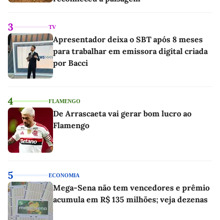
3
TV
Apresentador deixa o SBT após 8 meses
para trabalhar em emissora digital criada
por Bacci
4
FLAMENGO
De Arrascaeta vai gerar bom lucro ao
Flamengo
5
ECONOMIA
Mega-Sena não tem vencedores e prêmio
acumula em R$ 135 milhões; veja dezenas