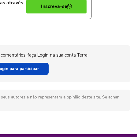
ias através
Inscreva-se
 comentários, faça Login na sua conta Terra
ogin para participar
seus autores e não representam a opinião deste site. Se achar