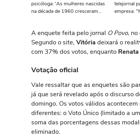
psicóloga: 'As mulheres nascidas
telejornal 
na década de 1960 cresceram
empresa: "
com a ideia de que precisavam
dar conta de tudo, porque era isso
A enquete feita pelo jornal
O Povo
, no
que a sociedade exigia'
Segundo o site,
Vitória
deixará o real
com 37% dos votos, enquanto
Renata
Votação oficial
Vale ressaltar que as enquetes são parc
já que será revelado após o discurso 
domingo. Os votos válidos acontecem n
diferentes: o Voto Único (limitado a um
soma das porcentagens dessas modalid
eliminado.