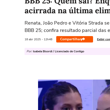
BBB 25: Quem sai? Enq
acirrada na última elim
Renata, João Pedro e Vitória Strada se
BBB 25; confira resultado parcial das
Compartilhar
18 abr
2025
- 12h48
Exibir co
Por:
Isabela Bisordi / Licenciado de Contigo