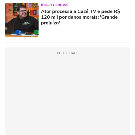
REALITY SHOWS
Ator processa a Cazé TV e pede R$
120 mil por danos morais: 'Grande
prejuízo'
PUBLICIDADE