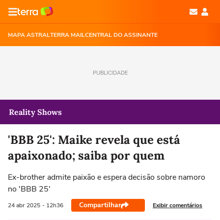
MAPA ASTRAL
TERRA MAIL
CENTRAL DO ASSINANTE
PUBLICIDADE
Reality Shows
'BBB 25': Maike revela que está
apaixonado; saiba por quem
Ex-brother admite paixão e espera decisão sobre namoro
no 'BBB 25'
Compartilhar
Exibir comentários
24 abr
2025
- 12h36