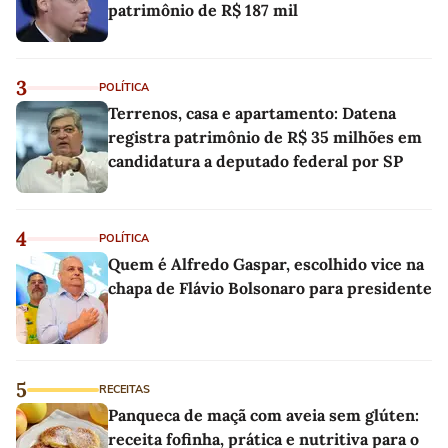
patrimônio de R$ 187 mil
3
POLÍTICA
Terrenos, casa e apartamento: Datena
registra patrimônio de R$ 35 milhões em
candidatura a deputado federal por SP
4
POLÍTICA
Quem é Alfredo Gaspar, escolhido vice na
chapa de Flávio Bolsonaro para presidente
5
RECEITAS
Panqueca de maçã com aveia sem glúten:
receita fofinha, prática e nutritiva para o