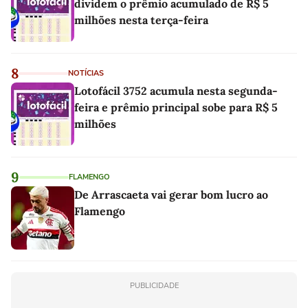
dividem o prêmio acumulado de R$ 5
milhões nesta terça-feira
8
NOTÍCIAS
Lotofácil 3752 acumula nesta segunda-
feira e prêmio principal sobe para R$ 5
milhões
9
FLAMENGO
De Arrascaeta vai gerar bom lucro ao
Flamengo
PUBLICIDADE