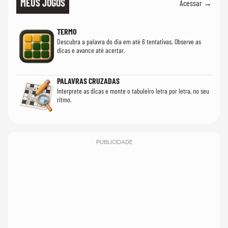
MEUS JOGOS
Acessar →
TERMO
Descubra a palavra do dia em até 6 tentativas. Observe as
dicas e avance até acertar.
PALAVRAS CRUZADAS
Interprete as dicas e monte o tabuleiro letra por letra, no seu
ritmo.
PUBLICIDADE