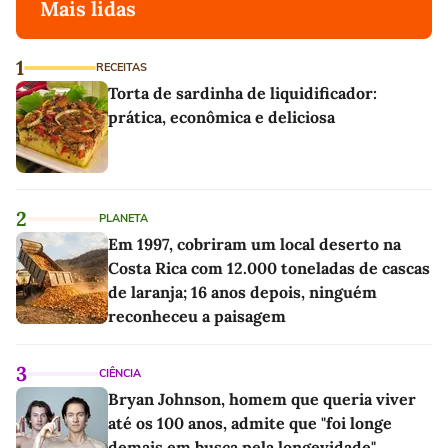
Mais lidas
1
RECEITAS
Torta de sardinha de liquidificador:
prática, econômica e deliciosa
2
PLANETA
Em 1997, cobriram um local deserto na
Costa Rica com 12.000 toneladas de cascas
de laranja; 16 anos depois, ninguém
reconheceu a paisagem
3
CIÊNCIA
Bryan Johnson, homem que queria viver
até os 100 anos, admite que "foi longe
demais em busca pela longevidade"