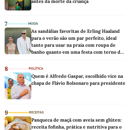
antes da morte da criança
7
MODA
As sandálias favoritas de Erling Haaland
para o verão são um par perfeito, ideal
tanto para usar na praia com roupa de
banho quanto em uma festa com terno de
linho
8
POLÍTICA
Quem é Alfredo Gaspar, escolhido vice na
chapa de Flávio Bolsonaro para presidente
9
RECEITAS
Panqueca de maçã com aveia sem glúten:
receita fofinha, prática e nutritiva para o