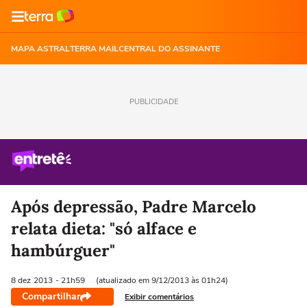
MAPA ASTRAL
TERRA MAIL
CENTRAL DO ASSINANTE
PUBLICIDADE
Após depressão, Padre Marcelo
relata dieta: "só alface e
hambúrguer"
8 dez
2013
- 21h59
(atualizado em 9/12/2013 às 01h24)
Compartilhar
Exibir comentários