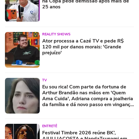
na Copa pede demissão após mais de
25 anos
REALITY SHOWS
Ator processa a Cazé TV e pede R$
120 mil por danos morais: 'Grande
prejuízo'
TV
Eu sou rica! Com parte da fortuna de
Arthur Brandão nas mãos em 'Quem
Ama Cuida', Adriana compra a joalheria
da família e dá novo passo em vingança
com ajuda de Iuri
ENTRETÊ
Festival Timbre 2026 reúne BK’,
AJULLIACOSTA e NandaTsunami em