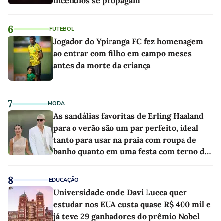
incêndios se propagam
6
FUTEBOL
Jogador do Ypiranga FC fez homenagem
ao entrar com filho em campo meses
antes da morte da criança
7
MODA
As sandálias favoritas de Erling Haaland
para o verão são um par perfeito, ideal
tanto para usar na praia com roupa de
banho quanto em uma festa com terno de
linho
8
EDUCAÇÃO
Universidade onde Davi Lucca quer
estudar nos EUA custa quase R$ 400 mil e
já teve 29 ganhadores do prêmio Nobel