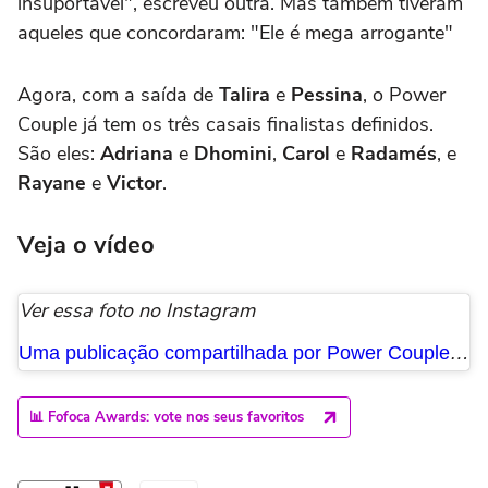
insuportável", escreveu outra. Mas também tiveram
aqueles que concordaram: "Ele é mega arrogante"
Agora, com a saída de
Talira
e
Pessina
, o Power
Couple já tem os três casais finalistas definidos.
São eles:
Adriana
e
Dhomini
,
Carol
e
Radamés
, e
Rayane
e
Victor
.
Veja o vídeo
Ver essa foto no Instagram
Uma publicação compartilhada por Power Couple Brasil (@powercouplebrasil)
📊 Fofoca Awards: vote nos seus favoritos